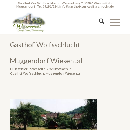
Gasthof Zur Wolfsschlucht . Wiesentweg 2 . 91346 Wiesenttal -
Muggendorf . Tel. 09196/324 . info@gasthof-zur-wolfsschlucht.de
Gasthof Wolfsschlucht
Muggendorf Wiesental
Du bist hier:
Startseite
/
Willkommen
/
Gasthof Wolfsschlucht Muggendorf Wiesental