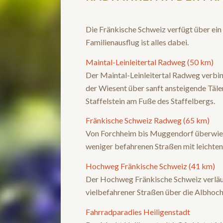
Die Fränkische Schweiz verfügt über ei
Familienausflug ist alles dabei.
Maintal-Leinleitertal Radweg (50 km)
Der Maintal-Leinleitertal Radweg verbin
der Wiesent über sanft ansteigende Täle
Staffelstein am Fuße des Staffelbergs.
Fränkische Schweiz Radweg (65 km)
Von Forchheim bis Muggendorf überwiege
weniger befahrenen Straßen mit leichten
Hochweg Fränkische Schweiz (41 km)
Der Hochweg Fränkische Schweiz verläuft
vielbefahrener Straßen über die Albhochf
Fahrradparadies Heiligenstadt