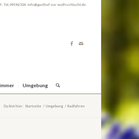
 . Tel. 09196/324 . info@gasthof-zur-wolfsschlucht.de
immer
Umgebung
Du bist hier:
Startseite
/
Umgebung
/
Radfahren